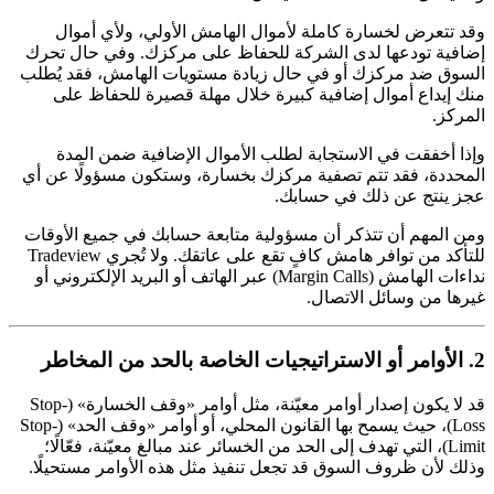
وقد تتعرض لخسارة كاملة لأموال الهامش الأولي، ولأي أموال
إضافية تودعها لدى الشركة للحفاظ على مركزك. وفي حال تحرك
السوق ضد مركزك أو في حال زيادة مستويات الهامش، فقد يُطلب
منك إيداع أموال إضافية كبيرة خلال مهلة قصيرة للحفاظ على
المركز.
وإذا أخفقت في الاستجابة لطلب الأموال الإضافية ضمن المدة
المحددة، فقد تتم تصفية مركزك بخسارة، وستكون مسؤولًا عن أي
عجز ينتج عن ذلك في حسابك.
ومن المهم أن تتذكر أن مسؤولية متابعة حسابك في جميع الأوقات
للتأكد من توافر هامش كافٍ تقع على عاتقك. ولا تُجري Tradeview
نداءات الهامش (Margin Calls) عبر الهاتف أو البريد الإلكتروني أو
غيرها من وسائل الاتصال.
2. الأوامر أو الاستراتيجيات الخاصة بالحد من المخاطر
قد لا يكون إصدار أوامر معيّنة، مثل أوامر «وقف الخسارة» (Stop-
Loss)، حيث يسمح بها القانون المحلي، أو أوامر «وقف الحد» (Stop-
Limit)، التي تهدف إلى الحد من الخسائر عند مبالغ معيّنة، فعّالًا؛
وذلك لأن ظروف السوق قد تجعل تنفيذ مثل هذه الأوامر مستحيلًا.