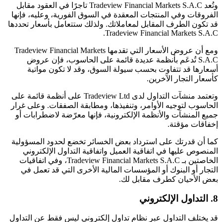
وتُعد Tradeview Financial Markets S.A.C تاجرًا في العقود مقابل
الفروقات وفي المنتجات المعقدة في السوق الفورية، وعليه، فإنها
قد تكون الطرف المقابل لمعاملاتك. ولذلك ستتعامل بأسعار تحددها
Tradeview Financial Markets S.A.C.
ومع أن عروض الأسعار التي تقدمها Tradeview Financial Markets
S.A.C تُدعَم بأنظمة عديدة قائمة على الحاسوب، فإن عروض
أسعارها قد تتفاوت بحسب سيولة السوق، وقد لا تكون مواتية
كأسعار التجار الآخرين.
وتعتمد منشآت التداول لدى Tradeview Ltd على أنظمة قائمة على
الحاسوب لتوجيه الأوامر، وتنفيذها، ومطابقة الصفقات. وعلى غرار
جميع المنشآت والأنظمة الإلكترونية، فإنها معرّضة لاضطرابات أو
إخفاقات مؤقتة.
كما أن قدرتك على استرداد بعض الخسائر تخضع لحدود المسؤولية
المنصوص عليها في اتفاقية العميل واتفاقية التداول الإلكتروني
الخاصتين بـ Tradeview Financial Markets S.A.C، وفي اتفاقيات
التجار أو البنوك أو المؤسسات المالية الأخرى التي قد تعمل في
بعض الأحيان كطرف مقابل لك.
8. التداول الإلكتروني
قد يختلف التداول عبر نظام تداول إلكتروني ليس فقط عن التداول