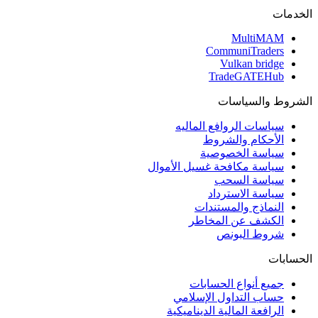
الخدمات
MultiMAM
CommuniTraders
Vulkan bridge
TradeGATEHub
الشروط والسياسات
سياسات الروافع الماليه
الأحكام والشروط
سياسة الخصوصية
سياسة مكافحة غسيل الأموال
سياسة السحب
سياسة الاسترداد
النماذج والمستندات
الكشف عن المخاطر
شروط البونص
الحسابات
جميع أنواع الحسابات
حساب التداول الإسلامي
الرافعة المالية الديناميكية