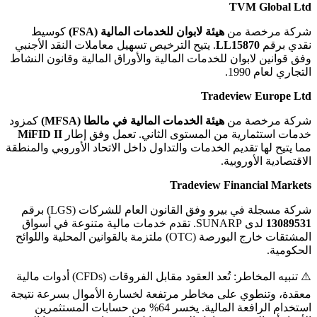
TVM Global Ltd
شركة مرخصة من
هيئة لابوان للخدمات المالية (FSA)
كوسيط
نقدي برقم
LL15870
. يتيح الترخيص تسهيل معاملات النقد الأجنبي
وفق قوانين لابوان للخدمات المالية والأوراق المالية وقانون النشاط
التجاري لعام 1990.
Tradeview Europe Ltd
شركة مرخصة من
هيئة الخدمات المالية في مالطا (MFSA)
كمزود
خدمات استثمارية من المستوى الثاني. تعمل وفق إطار
MiFID II
مما يتيح لها تقديم الخدمات والتداول داخل الاتحاد الأوروبي والمنطقة
الاقتصادية الأوروبية.
Tradeview Financial Markets
شركة مسجلة في بيرو وفق القانون العام للشركات (LGS) برقم
13089531
لدى SUNARP. تقدم خدمات مالية متنوعة في أسواق
المشتقات خارج البورصة (OTC) ملتزمة بالقوانين المحلية واللوائح
الحكومية.
⚠️ تنبيه المخاطر: تُعد العقود مقابل الفروقات (CFDs) أدوات مالية
معقدة، وتنطوي على مخاطر مرتفعة لخسارة الأموال بسرعة نتيجة
استخدام الرافعة المالية. يخسر 64% من حسابات المستثمرين