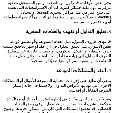
وفي بعض الأوقات، قد يكون من الصعب أو من المستحيل تصفية
مركز ما دون تكبد خسائر كبيرة. كما أن الاستراتيجيات التي تعتمد
على دمج المراكز، مثل مراكز السبريد (Spread) والستادل
(Straddle)، قد تكون بنفس درجة مخاطر اتخاذ مراكز شراء «طويلة»
أو بيع «قصيرة» بسيطة.
3. تعليق التداول أو تقييده والعلاقات السعرية
قد تؤدي ظروف السوق، مثل انعدام السيولة، و/أو تطبيق قواعد
بعض الأسواق، مثل تعليق التداول في أي عقد أو شهر تعاقدي بسبب
حدود الأسعار، أو التدخل الحكومي، أو لأسباب خارجة عن سيطرة
الطرف المقابل، إلى زيادة مخاطر الخسارة من خلال جعل تنفيذ
المعاملات أو تصفية المراكز أمرًا صعبًا أو مستحيلًا.
4. النقد والممتلكات المودعة
ينبغي أن تطّلع على إجراءات الحماية الممنوحة للأموال أو الممتلكات
الأخرى التي تودعها لأغراض التداول، ولا سيما في حالة إعسار
الطرف المقابل أو إفلاسه.
وقد يكون الحد الذي يمكنك في إطاره استرداد أموالك أو ممتلكاتك
محكومًا بتشريعات خاصة أو بقواعد محلية. وفي بعض الولايات
القضائية، قد تخضع الممتلكات التي كان من الممكن تحديدها بوضوح