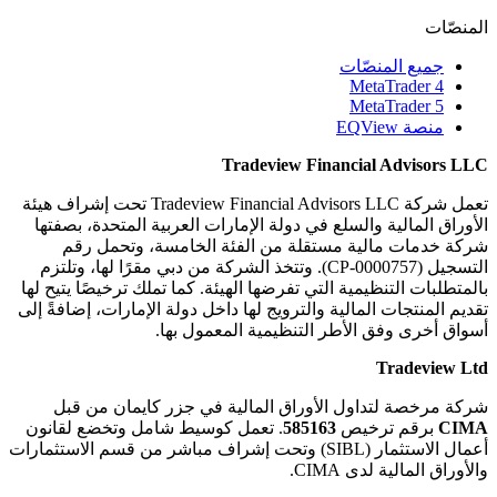
المنصّات
جميع المنصّات
MetaTrader 4
MetaTrader 5
منصة EQView
Tradeview Financial Advisors LLC
تعمل شركة Tradeview Financial Advisors LLC تحت إشراف هيئة
الأوراق المالية والسلع في دولة الإمارات العربية المتحدة، بصفتها
شركة خدمات مالية مستقلة من الفئة الخامسة، وتحمل رقم
التسجيل (CP-0000757). وتتخذ الشركة من دبي مقرًا لها، وتلتزم
بالمتطلبات التنظيمية التي تفرضها الهيئة. كما تملك ترخيصًا يتيح لها
تقديم المنتجات المالية والترويج لها داخل دولة الإمارات، إضافةً إلى
أسواق أخرى وفق الأطر التنظيمية المعمول بها.
Tradeview Ltd
شركة مرخصة لتداول الأوراق المالية في جزر كايمان من قبل
CIMA
برقم ترخيص
585163
. تعمل كوسيط شامل وتخضع لقانون
أعمال الاستثمار (SIBL) وتحت إشراف مباشر من قسم الاستثمارات
والأوراق المالية لدى CIMA.