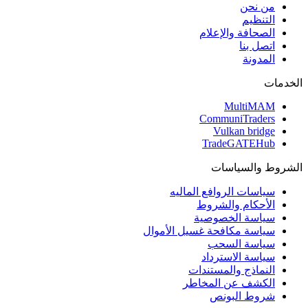
من نحن
التنظيم
الصحافة والإعلام
اتصل بنا
المدونة
الخدمات
MultiMAM
CommuniTraders
Vulkan bridge
TradeGATEHub
الشروط والسياسات
سياسات الروافع الماليه
الأحكام والشروط
سياسة الخصوصية
سياسة مكافحة غسيل الأموال
سياسة السحب
سياسة الاسترداد
النماذج والمستندات
الكشف عن المخاطر
شروط البونص