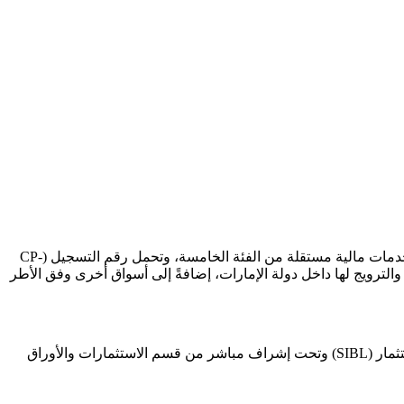
تعمل شركة Tradeview Financial Advisors LLC تحت إشراف هيئة الأوراق المالية والسلع في دولة الإمارات العربية المتحدة، بصفتها شركة خدمات مالية مستقلة من الفئة الخامسة، وتحمل رقم التسجيل (CP-
الية والترويج لها داخل دولة الإمارات، إضافةً إلى أسواق أخرى وفق الأطر
. تعمل كوسيط شامل وتخضع لقانون أعمال الاستثمار (SIBL) وتحت إشراف مباشر من قسم الاستثمارات والأوراق