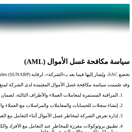
سياسة
مكافحة غسل الأموال (AML)
تخضع SAC، ويُشار إليها فيما بعد بـ«الشركة»، لرقابة Superintendence of Public Registries (SUNARP). وتلتزم الشركة بأعلى معايير الامتثال في مكافحة غسل الأموال (AML) ومكافحة تمويل الإرهاب (CTF).
وقد صُممت سياسة مكافحة غسل الأموال المعتمدة لدى الشركة لمنع أ
المراقبة المستمرة لمعاملات العملاء والأطراف الثالثة، لضمان 
إنشاء سجلات للحسابات والمعاملات والمراسلات مع العملاء والأ
إدارة تعرض الشركة لمخاطر غسل الأموال أثناء التعامل مع العمل
تطبيق بروتوكولات معززة للمخاطر عند التعامل مع الأفراد والك
وما يماثل ذلك من حالات التعرض للمخاطر.