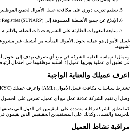
تنظيم تدريب دوري على مكافحة غسل الأموال لجميع الموظفين، 
الإبلاغ عن جميع الأنشطة المشبوهة إلى Superintendence of Public Registries (SUNARP).
متابعة التغييرات الطارئة على التشريعات ذات الصلة، والالتزام با
غسل الأموال هو عملية تحويل الأموال المتأتية من أنشطة غير مشروعة،
تشويهه.
وتتمثل السياسة العامة للشركة في منع أي تصرف يهدف إلى تحويل أموال
في تعليق أي عملية يجريها عميل إذا اشتبه موظفوها في احتمال ارتباط
اعرف عميلك والعناية الواجبة
تشترط سياسات مكافحة غسل الأموال (AML) واعرف عميلك (KYC) المعتمدة لدى الشركة أن يستكمل جميع العملاء المحتملين إجراءات التحقق المعتمدة.
وقبل أن تقيم الشركة علاقة عمل مع أي عميل، تحرص على الحصول عل
كما تطبق الشركة رقابة مشددة على المقيمين في الدول التي تصنفها مص
للجريمة والفساد، وكذلك على المستفيدين الحقيقيين الذين يقيمون في ت
مراقبة نشاط العميل