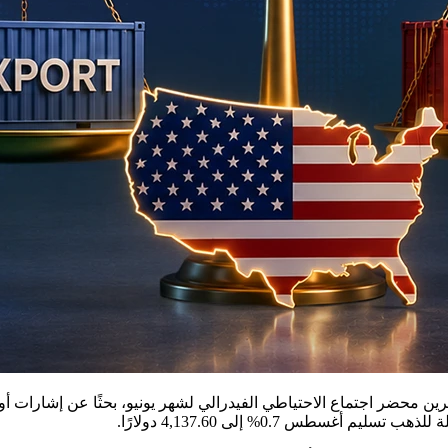
رين محضر اجتماع الاحتياطي الفيدرالي لشهر يونيو، بحثًا عن إشارات أو