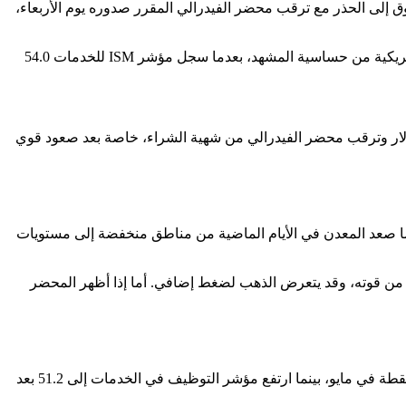
ق إلى الحذر مع ترقب محضر الفيدرالي المقرر صدوره يوم الأربعاء،
وضغط تعافي الدولار على الذهب، لأن قوة العملة الأمريكية تجعل المعدن أعلى تكلفة لحائزي العملات الأخرى. كما زادت بيانات الخدمات الأمريكية من حساسية المشهد، بعدما سجل مؤشر ISM للخدمات 54.0
ولار وترقب محضر الفيدرالي من شهية الشراء، خاصة بعد صعود قوي
عدما صعد المعدن في الأيام الماضية من مناطق منخفضة إلى مستويات
ًا من قوته، وقد يتعرض الذهب لضغط إضافي. أما إذا أظهر المحضر
أظهرت بيانات ISM أن قطاع الخدمات الأمريكي تباطأ قليلًا في يونيو، لكنه بقي في منطقة نمو. فقد انخفض المؤشر إلى 54.0 نقطة من 54.5 نقطة في مايو، بينما ارتفع مؤشر التوظيف في الخدمات إلى 51.2 بعد