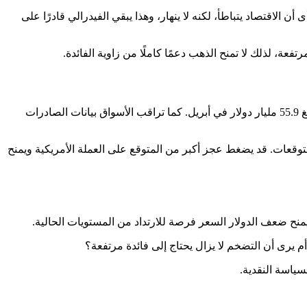
الاقتصاد يتباطأ، لكنه لا ينهار، وهذا يبقي الفيدرالي قادرًا على
تترقب الأسواق اليوم صدور بيانات الميزان التجاري الأمريكي لشهر مايو، مع توقعات باتساع العجز إلى نحو 78.5 مليار دولار، بعد عجز سابق بلغ 55.9 مليار دولار في أبريل. كما تراقب الأسواق بيانات الصادرات
التوقعات. قد يضغط عجز أكبر من المتوقع على العملة الأمريكية ويمنح
يمنح ضعف الدولار السعر فرصة للارتداد من المستويات الحالية.
يرى أن التضخم لا يزال يحتاج إلى فائدة مرتفعة؟
سياسة النقدية.