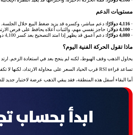
مستويات الدعم
·
4,116 دولارًا:
دعم مباشر، وكسره قد يزيد ضغط البيع خلال الجلسة.
·
4,100 دولار:
حاجز نفسي مهم، والثبات أعلاه يحافظ على فرص الارتدا
·
4,080 دولارًا:
دعم أعمق قد يظهر إذا امتد التصحيح بعد كسر 4,100 دولار.
ماذا تقول الحركة الفنية اليوم؟
يحاول الذهب وقف الهبوط، لكنه لم ينجح بعد في استعادة الزخم. ارتد ا
تساعد قراءة RSI قرب الحياد السعر على محاولة الارتداد، لكنها لا تكفي وحدها لتأكيد تغير الاتجاه. يحتاج الذهب إلى اختراق واضح أعلى 4,128 دولارًا حتى يخف الضغط اللحظي.
أما البقاء أسفل هذه المنطقة، فقد يبقي الذهب عرضة لاختبار جديد لل