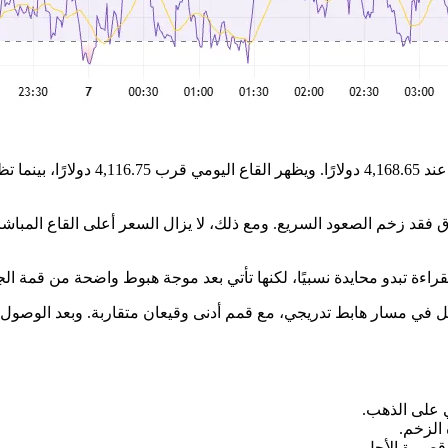
لسعر الحالي بنحو 1.05%، ما يؤكد أن السوق فقد زخم الصعود السريع. ومع ذلك، لا يزال ال
 على الذهب.
الزخم.
 قصيرة الأجل.