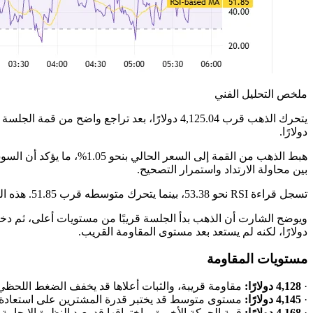
ملخص التحليل الفني
دولارًا.
هبط الذهب من القمة إلى ا
بين محاولة الارتداد واستمرار التصحيح.
تسجل قراءة RSI نحو 53.38، بينما يتحرك متوسطه قرب 51.85. هذه القراءة تبدو محايدة نسبيًا، لكنها تأتي بعد موجة هبوط واضحة من قمة الجلسة، ما يعني أن المؤشر لا يمنح إشارة شراء قوية بعد.
دولارًا، لكنه لم يستعد بعد مستوى المقاومة القريب.
مستويات المقاومة
·
4,128 دولارًا:
مقاومة قريبة، والثبات أعلاها قد يخفف الضغط اللحظي
·
4,145 دولارًا:
مستوى متوسط قد يختبر قدرة المشترين على استعادة 
·
4,168 دولارًا:
قمة الحركة الأخيرة، واختراقها قد يعيد النظرة الإيجابية