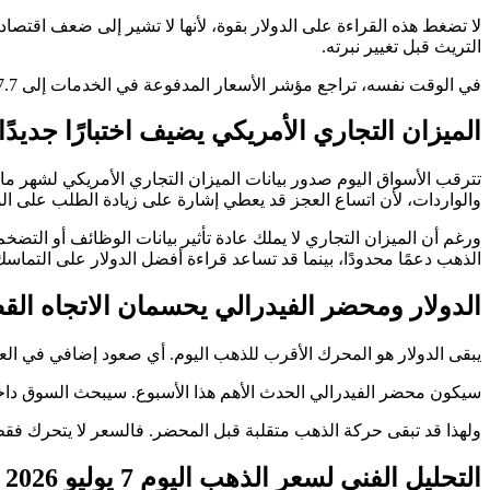
لا تضغط هذه القراءة على الدولار بقوة، لأنها لا تشير إلى ضعف اقتصاد
التريث قبل تغيير نبرته.
في الوقت نفسه، تراجع مؤشر الأسعار المدفوعة في الخدمات إلى 67.7 من 71.3، ما يخفف جزءًا من مخاوف التضخم. لكن القراءة ما زالت مرتفعة، لذلك لا تمنح الذهب دعمًا كاملًا من زاوية الفائدة.
الميزان التجاري الأمريكي يضيف اختبارًا جديدًا 
والواردات، لأن اتساع العجز قد يعطي إشارة على زيادة الطلب على ا
ورغم أن الميزان التجاري لا يملك عادة تأثير بيانات الوظائف أو التض
الذهب دعمًا محدودًا، بينما قد تساعد قراءة أفضل الدولار على التماس
الدولار ومحضر الفيدرالي يحسمان الاتجاه الق
يبقى الدولار هو المحرك الأقرب للذهب اليوم. أي صعود إضافي في العم
سيكون محضر الفيدرالي الحدث الأهم هذا الأسبوع. سيبحث السوق داخله
ولهذا قد تبقى حركة الذهب متقلبة قبل المحضر. فالسعر لا يتحرك فقط 
التحليل الفني لسعر الذهب اليوم 7 يوليو 2026