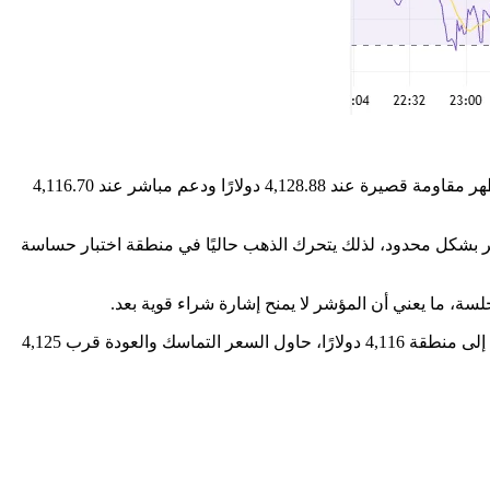
يتحرك الذهب قرب 4,125.04 دولارًا، بعد تراجع واضح من قمة الجلسة عند 4,168.65 دولارًا. ويظهر القاع اليومي قرب 4,116.75 دولارًا، بينما تظهر مقاومة قصيرة عند 4,128.88 دولارًا ودعم مباشر عند 4,116.70
سعر أعلى القاع المباشر بشكل محدود، لذلك يتحرك الذهب حاليًا في منطقة اختبار حساسة
ويوضح الشارت أن الذهب بدأ الجلسة قريبًا من مستويات أعلى، ثم دخل في مسار هابط تدريجي، مع قمم أدنى وقيعان متقاربة. وبعد الوصول إلى منطقة 4,116 دولارًا، حاول السعر التماسك والعودة قرب 4,125